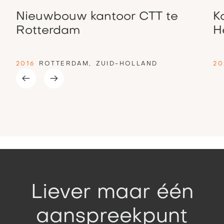
Nieuwbouw kantoor CTT te
K
Rotterdam
H
2016
ROTTERDAM
,
ZUID-HOLLAND
20
Slide 2 of 4.
Liever maar één
aanspreekpunt