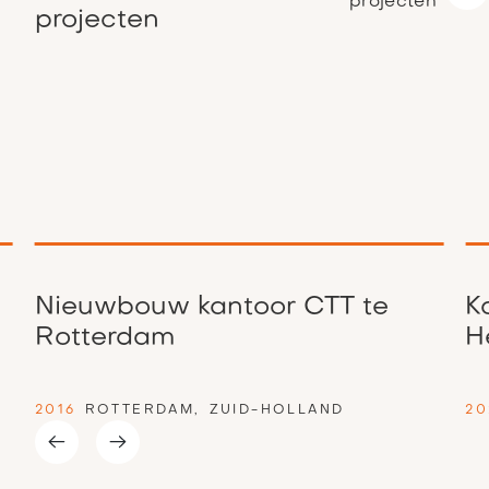
projecten
projecten
Nieuwbouw kantoor CTT te
K
Rotterdam
H
2016
ROTTERDAM
,
ZUID-HOLLAND
20
Slide 2 of 4.