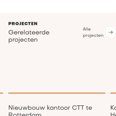
PROJECTEN
Alle
Gerelateerde
projecten
projecten
Nieuwbouw kantoor CTT te
K
Rotterdam
H