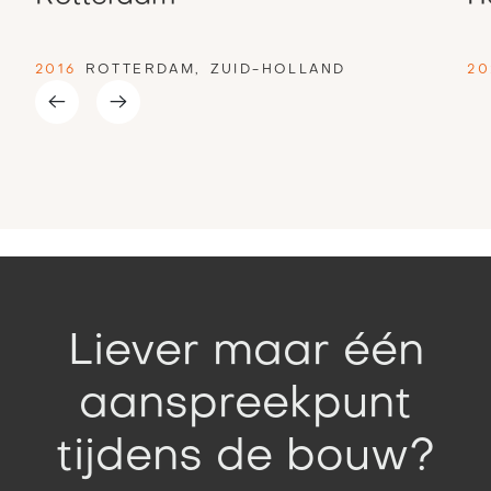
2016
ROTTERDAM
,
ZUID-HOLLAND
20
Slide 2 of 4.
Liever maar één
aanspreekpunt
tijdens de bouw?