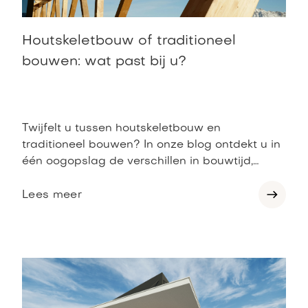
Houtskeletbouw of traditioneel
bouwen: wat past bij u?
Twijfelt u tussen houtskeletbouw en
traditioneel bouwen? In onze blog ontdekt u in
één oogopslag de verschillen in bouwtijd,
energieverbruik, comfort, kosten en flexibiliteit.
Zo kiest u precies de bouwmethode die bij ú
Lees meer
past.