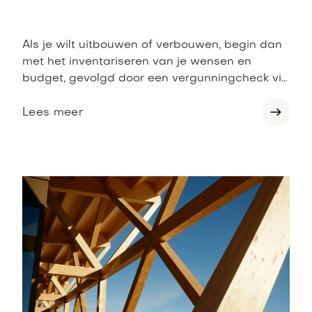
Als je wilt uitbouwen of verbouwen, begin dan
met het inventariseren van je wensen en
budget, gevolgd door een vergunningcheck via
het Omgevingsloket om te zien wat mogelijk is
binnen het bestemmingsplan en
Lees meer
welstandseisen van de gemeente. Vervolgens
maak je een plan, bespreek je het met de
buren en schakel je professionals in voor
ontwerp, berekeningen en offertes, waarna je
eventueel de vergunning aanvraagt.