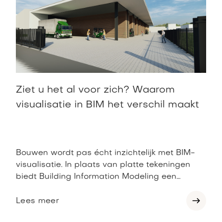
Ziet u het al voor zich? Waarom
visualisatie in BIM het verschil maakt
Bouwen wordt pas écht inzichtelijk met BIM-
visualisatie. In plaats van platte tekeningen
biedt Building Information Modeling een
levensechte weergave van uw gebouw – nog
vóór de eerste steen is gelegd. U ziet direct
Lees meer
hoe ruimtes aanvoelen, waar installaties