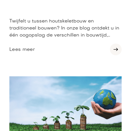
Twijfelt u tussen houtskeletbouw en
traditioneel bouwen? In onze blog ontdekt u in
één oogopslag de verschillen in bouwtijd,
energieverbruik, comfort, kosten en flexibiliteit.
Zo kiest u precies de bouwmethode die bij ú
Lees meer
past.