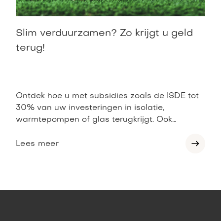
Slim verduurzamen? Zo krijgt u geld
terug!
Ontdek hoe u met subsidies zoals de ISDE tot
30% van uw investeringen in isolatie,
warmtepompen of glas terugkrijgt. Ook
gemeenten en de btw-regeling op
zonnepanelen bieden voordeel. Lees onze blog
Lees meer
voor tips, voorwaarden en hoe u geen euro
laat liggen.